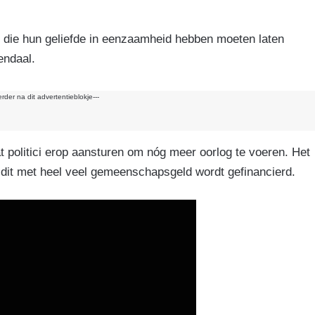
k
 die hun geliefde in eenzaamheid hebben moeten laten
endaal.
erder na dit advertentieblokje---
at politici erop aansturen om nóg meer oorlog te voeren. Het
 dit met heel veel gemeenschapsgeld wordt gefinancierd.