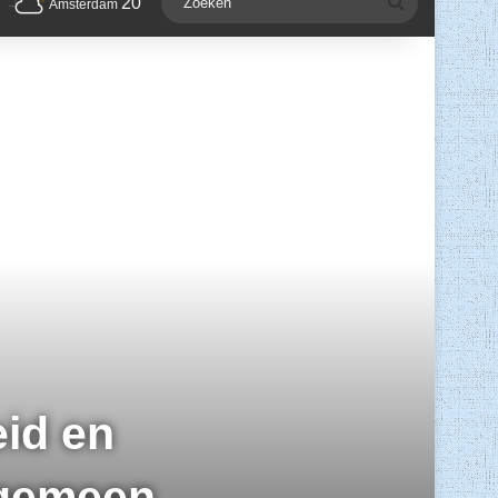
20
Zoeken
Amsterdam
eid en
lgemeen