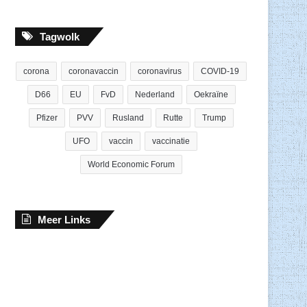
Tagwolk
corona
coronavaccin
coronavirus
COVID-19
D66
EU
FvD
Nederland
Oekraïne
Pfizer
PVV
Rusland
Rutte
Trump
UFO
vaccin
vaccinatie
World Economic Forum
Meer Links