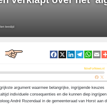
en leestijd
F
X
Li
T
W
E
a
n
el
h
m
c
k
e
at
ai
NineForNews.nl
e
e
gr
s
b
dI
a
A
grijkste argument waarmee belangrijke, ingrijpende keuzes
o
n
m
p
tijd individuele consequenties en die kunnen diep ingrijpen
o
p
choloog André Rozendaal in de gemeenteraad van Horst aan 