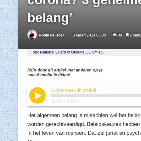
belang’
Robin de Boer
3 maart 2024 06:00
89
2 minut
Foto:
National Guard of Ukraine
CC BY 4.0
Help door dit artikel met anderen op je
social media te delen!
Luister naar dit artikel
00:00
/
03:04
Het algemeen belang is misschien wel het belan
worden gerechtvaardigd. Beleidskeuzes hebben al
in het leven van mensen. Dat zei jurist en psy