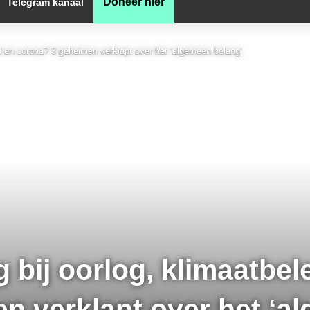
Doneer hier
Telegram kanaal
eid en corona? 3 geheimen verklapt over het ‘algemeen belang’
 bij oorlog, klimaatbel
n verklapt over het ‘a