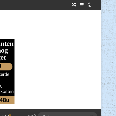
Willekeurig Artikel
Sidebar
Switch skin
℃