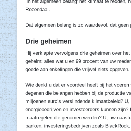
‘in het algemeen belang’ het klimaat te redden,
Rozendaal.
Dat algemeen belang is zo waardevol, dat geen pr
Drie geheimen
Hij verklapte vervolgens drie geheimen over het
geheim: alles wat u en 99 procent van uw med
goede aan enkelingen die vrijwel niets opgeven. W
Wie denkt u dat er voordeel heeft bij het voer
degenen die belangen hebben bij de productie va
miljoenen euro’s verslindende klimaatbeleid? U,
energiebedrijven en investeerders kunnen zijn? E
maatregelen die genomen werden? U, uw naaste?
banken, investeringsbedrijven zoals BlackRock,