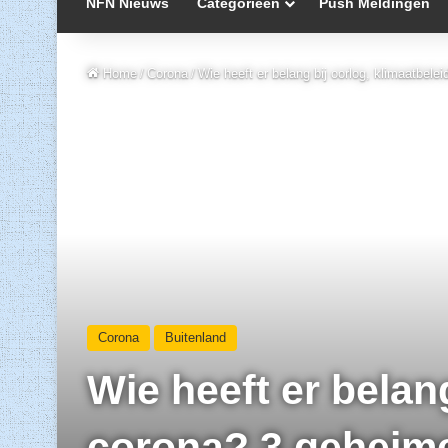
NFN Nieuws
Categorieën
Push Meldingen
Home
/
Corona
/
Wie heeft er belang bij oorlog, klimaatbel
Corona
Buitenland
Wie heeft er belang
corona? 3 geheime