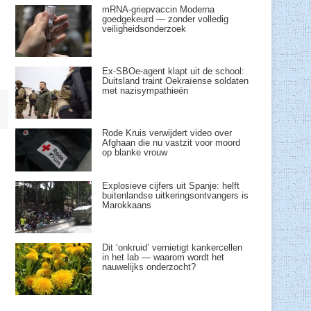
mRNA-griepvaccin Moderna
goedgekeurd — zonder volledig
veiligheidsonderzoek
Ex-SBOe-agent klapt uit de school:
Duitsland traint Oekraïense soldaten
met nazisympathieën
Rode Kruis verwijdert video over
Afghaan die nu vastzit voor moord
op blanke vrouw
Explosieve cijfers uit Spanje: helft
buitenlandse uitkeringsontvangers is
Marokkaans
Dit ‘onkruid’ vernietigt kankercellen
in het lab — waarom wordt het
nauwelijks onderzocht?