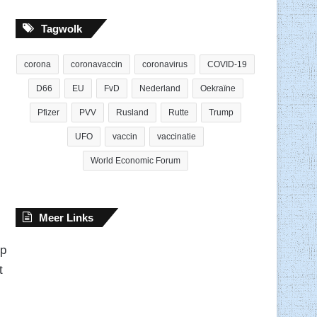
Tagwolk
corona
coronavaccin
coronavirus
COVID-19
D66
EU
FvD
Nederland
Oekraïne
Pfizer
PVV
Rusland
Rutte
Trump
UFO
vaccin
vaccinatie
World Economic Forum
Meer Links
op
t