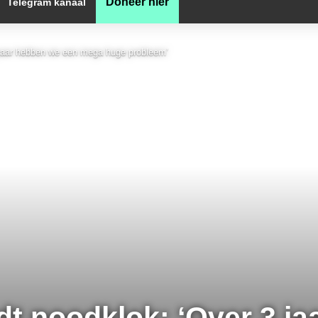
Doneer hier
Telegram kanaal
3 jaar hebben we een mega huge probleem’
dt noodklok: ‘Over 3 j