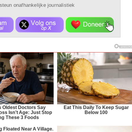
 steun onafhankelijke journalistiek
s Oldest Doctors Say
Eat This Daily To Keep Sugar
ss Isn't Age: Just Stop
Below 100
ng These 3 Foods
 Floated Near A Village.