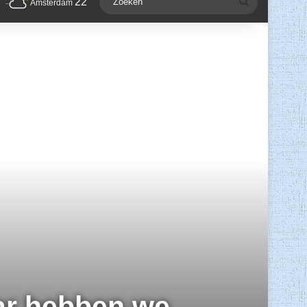
22
Zoeken
Amsterdam
aar hebben we