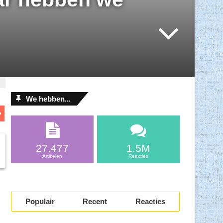
We hebben...
D
el
l
e
27.477
1.5M
n
Artikelen
Reacties
Populair
Recent
Reacties