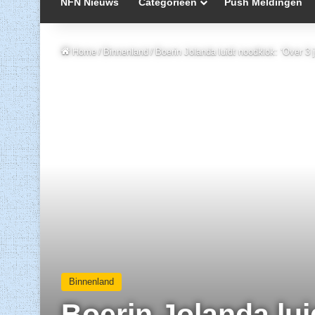
NFN Nieuws
Categorieën
Push Meldingen
Home
/
Binnenland
/
Boerin Jolanda luidt noodklok: ‘Over 
Binnenland
Boerin Jolanda lui