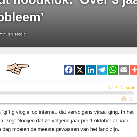
obleem’
minuten leestijd
F
X
Li
T
W
E
a
n
el
h
m
c
k
e
at
ai
NineForNews.nl
e
e
gr
s
b
dI
a
A
iftig vlogje’ op internet, dat vervolgens viraal ging. In het
o
n
m
p
n, zegt Nooijen dat ze volgend jaar per 1 oktober al haar
o
p
ie dag moeten de meeste gewassen van het land zijn.