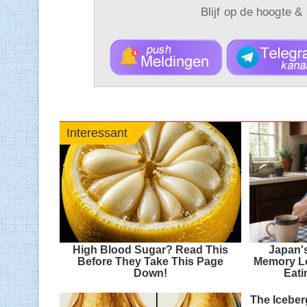
Blijf op de hoogte &
Interessant
High Blood Sugar? Read This
Japan'
Before They Take This Page
Memory Lo
Down!
Eati
The Iceberg