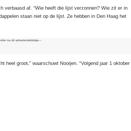
k
h verbaasd af. “Wie heeft die lijst verzonnen? Wie zit er in
appelen staan niet op de lijst. Ze hebben in Den Haag het
erder na dit advertentieblokje---
t heel groot,” waarschuwt Nooijen. “Volgend jaar 1 oktober