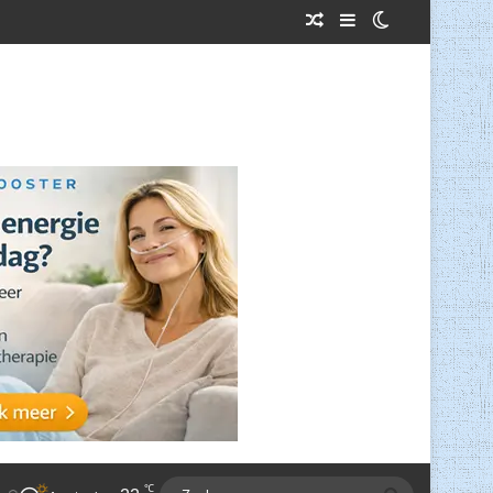
Willekeurig Artikel
Sidebar
Switch skin
℃