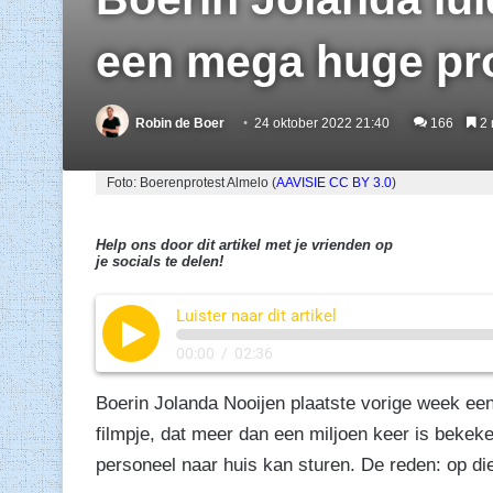
een mega huge pr
Robin de Boer
24 oktober 2022 21:40
166
2 
Foto: Boerenprotest Almelo (
AAVISIE
CC BY 3.0
)
Help ons door dit artikel met je vrienden op
je socials te delen!
Luister naar dit artikel
00:00
/
02:36
Boerin Jolanda Nooijen plaatste vorige week een ‘g
filmpje, dat meer dan een miljoen keer is bekeke
personeel naar huis kan sturen. De reden: op d