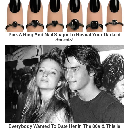
Pick A Ring And Nail Shape To Reveal Your Darkest
Secrets!
Everybody Wanted To Date Her In The 80s & This Is