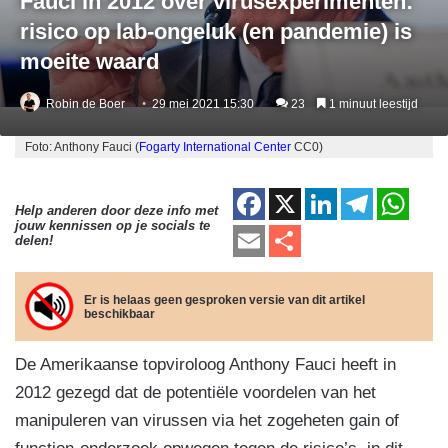
Fauci in 2012 over virusexperimenten:
risico op lab-ongeluk (en pandemie) is
moeite waard
Robin de Boer
29 mei 2021 15:30
23
1 minuut leestijd
Foto: Anthony Fauci (
Fogarty International Center
CC0)
F
X
Li
T
W
Help anderen door deze info met
jouw kennissen op je socials te
a
n
el
h
E
D
delen!
c
k
e
at
m
el
e
e
gr
s
ail
e
Er is helaas geen gesproken versie van dit artikel
beschikbaar
b
dI
a
A
n
o
n
m
p
De Amerikaanse topviroloog Anthony Fauci heeft in
o
p
2012 gezegd dat de potentiële voordelen van het
k
manipuleren van virussen via het zogeheten gain of