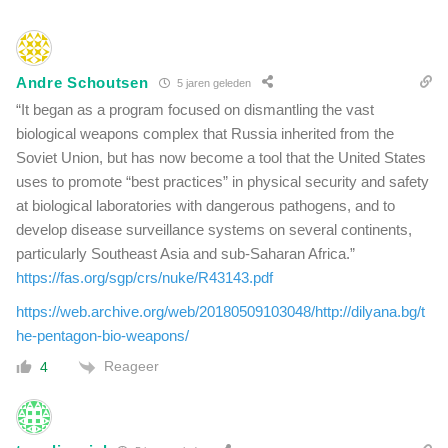
l
c
l
i
e
n
r
e
Andre Schoutsen
5 jaren geleden
s
e
t
“It began as a program focused on dismantling the vast
r
e
biological weapons complex that Russia inherited from the
d
r
Soviet Union, but has now become a tool that the United States
e
u
p
uses to promote “best practices” in physical security and safety
g
a
at biological laboratories with dangerous pathogens, and to
d
t
develop disease surveillance systems on several continents,
i
i
e
particularly Southeast Asia and sub-Saharan Africa.”
ë
v
https://fas.org/sgp/crs/nuke/R43143.pdf
n
a
t
https://web.archive.org/web/20180509103048/http://dilyana.bg/t
c
e
he-pentagon-bio-weapons/
c
n
i
Reageer
4
k
n
r
w
e
e
g
i