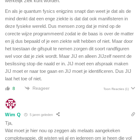
werkelijk ziek kunt worden.
En als je quantum fysics enigzins snapt dan weet je dat als de
mind denkt dat een enge ziekte is dat dat ook manifisteren in
deze fysieke wereld. Dus mensen zorg dat je mind op de
corecte wijze programmeerd zodat ie de baas is over de matter
en jij dus bepaald of je een ziekte wilt hebben of niet. Maar door
het toestaan de gifspuit te nemen zorgen dit soort randfiguren
wel voor dat je ziek wordt. Maar JIJ en alleen JIJzelf neemt de
beslissing stop die naald er in. JIJ moet een afspraak maken
JIJ moet er naar toe gaan en JIJ moet je identificeren. Dus JIJ
laat het toe of niet.
Reageer
8
Toon Reacties
(1)
Wim Q
5 jaren geleden
Tja,
Wat moet je hier nou op zeggen als melaats aangekeken
complotwappie, dit wisten wij al en iedereen om je heen die vol