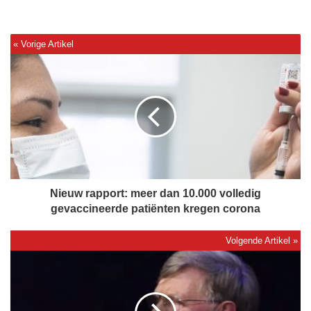
N
i
e
u
w
r
a
p
p
o
Nieuw rapport: meer dan 10.000 volledig
r
gevaccineerde patiënten kregen corona
t
:
m
A
e
b
e
O
r
s
d