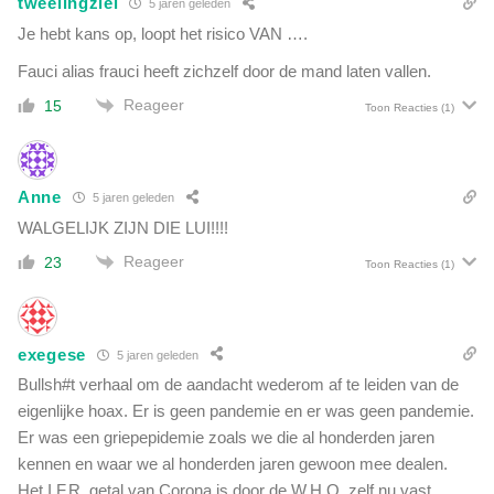
tweelingziel
5 jaren geleden
e
g
n
Je hebt kans op, loopt het risico VAN ….
e
c
r
Fauci alias frauci heeft zichzelf door de mand laten vallen.
o
e
r
Reageer
15
n
Toon Reacties
(1)
o
:
n
'
a
M
Anne
5 jaren geleden
i
s
WALGELIJK ZIJN DIE LUI!!!!
d
Reageer
23
Toon Reacties
(1)
a
d
i
g
exegese
5 jaren geleden
d
Bullsh#t verhaal om de aandacht wederom af te leiden van de
i
eigenlijke hoax. Er is geen pandemie en er was geen pandemie.
t
'
Er was een griepepidemie zoals we die al honderden jaren
kennen en waar we al honderden jaren gewoon mee dealen.
Het I.F.R. getal van Corona is door de W.H.O. zelf nu vast