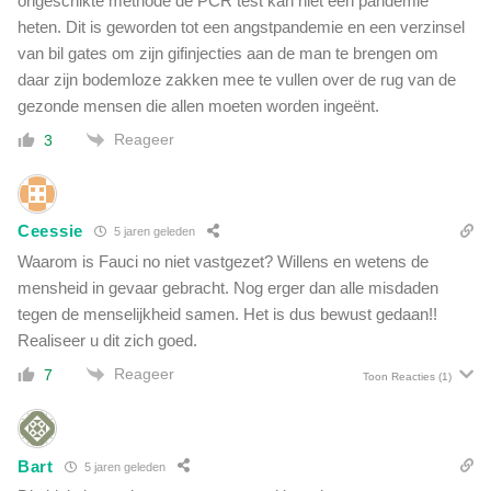
ongeschikte methode de PCR test kan niet een pandemie
heten. Dit is geworden tot een angstpandemie en een verzinsel
van bil gates om zijn gifinjecties aan de man te brengen om
daar zijn bodemloze zakken mee te vullen over de rug van de
gezonde mensen die allen moeten worden ingeënt.
Reageer
3
Ceessie
5 jaren geleden
Waarom is Fauci no niet vastgezet? Willens en wetens de
mensheid in gevaar gebracht. Nog erger dan alle misdaden
tegen de menselijkheid samen. Het is dus bewust gedaan!!
Realiseer u dit zich goed.
Reageer
7
Toon Reacties
(1)
Bart
5 jaren geleden