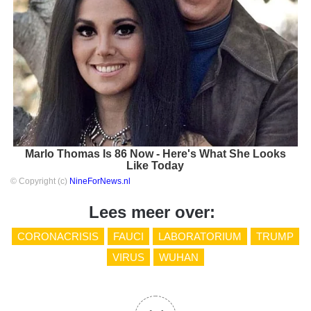
Marlo Thomas Is 86 Now - Here's What She Looks
Like Today
© Copyright (c)
NineForNews.nl
Lees meer over:
CORONACRISIS
FAUCI
LABORATORIUM
TRUMP
VIRUS
WUHAN