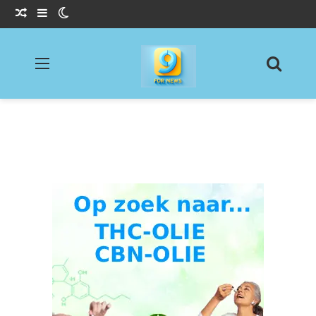
Willekeurig Artikel
Sidebar
Switch skin
Menu
Zoeke