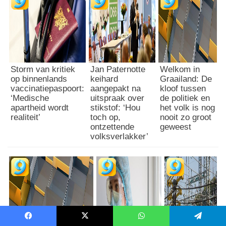
Storm van kritiek
Jan Paternotte
Welkom in
op binnenlands
keihard
Graailand: De
vaccinatiepaspoort:
aangepakt na
kloof tussen
‘Medische
uitspraak over
de politiek en
apartheid wordt
stikstof: ‘Hou
het volk is nog
realiteit’
toch op,
nooit zo groot
ontzettende
geweest
volksverlakker’
Facebook
X
WhatsApp
Telegram