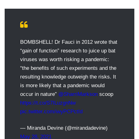
BOMBSHELL! Dr Fauci in 2012 wrote that
“gain of function” research to juice up bat
viruses was worth risking a pandemic:
“the benefits of such experiments and the
resulting knowledge outweigh the risks. It
is more likely that a pandemic would
occur in nature”
@SharriMarkson
scoop
https://t.co/S7ILuzgnNw
pic.twitter.com/iwyPCPctId
— Miranda Devine (@mirandadevine)
May 28, 2021