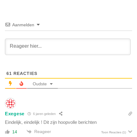
c
h
o
e
r
r
o
z
Aanmelden
n
i
a
e
b
n
e
:
l
'
e
E
i
i
d
61
REACTIES
n
:
d
Oudste
'
e
1
v
,
a
5
n
m
Exegese
6 jaren geleden
d
e
e
Eindelijk, eindelijk ! Dit zijn hoopvolle berichten
t
w
e
Reageer
14
Toon Reacties
(1)
e
r