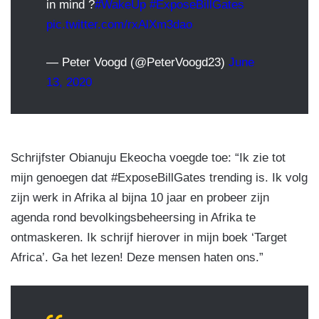
in mind ?
#WakeUp
#ExposeBillGates
pic.twitter.com/rxAlXm3dao
— Peter Voogd (@PeterVoogd23)
June
13, 2020
Schrijfster Obianuju Ekeocha voegde toe: “Ik zie tot
mijn genoegen dat #ExposeBillGates trending is. Ik volg
zijn werk in Afrika al bijna 10 jaar en probeer zijn
agenda rond bevolkingsbeheersing in Afrika te
ontmaskeren. Ik schrijf hierover in mijn boek ‘Target
Africa’. Ga het lezen! Deze mensen haten ons.”