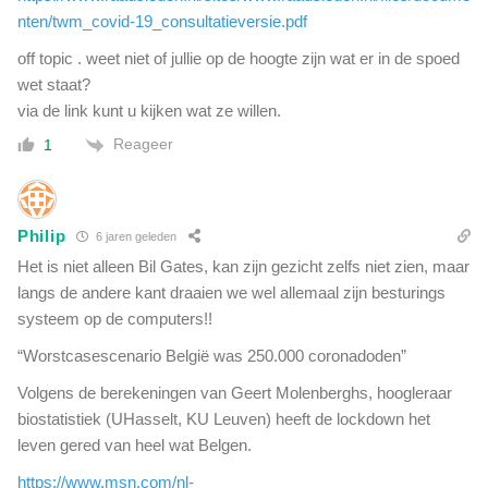
nten/twm_covid-19_consultatieversie.pdf
off topic . weet niet of jullie op de hoogte zijn wat er in de spoed
wet staat?
via de link kunt u kijken wat ze willen.
Reageer
1
Philip
6 jaren geleden
Het is niet alleen Bil Gates, kan zijn gezicht zelfs niet zien, maar
langs de andere kant draaien we wel allemaal zijn besturings
systeem op de computers!!
“Worstcasescenario België was 250.000 coronadoden”
Volgens de berekeningen van Geert Molenberghs, hoogleraar
biostatistiek (UHasselt, KU Leuven) heeft de lockdown het
leven gered van heel wat Belgen.
https://www.msn.com/nl-