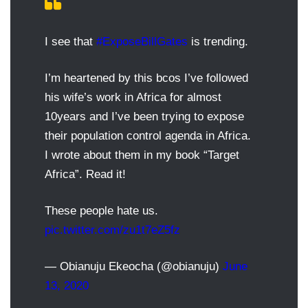
I see that
#ExposeBillGates
is trending.
I’m heartened by this bcos I’ve followed
his wife’s work in Africa for almost
10years and I’ve been trying to expose
their population control agenda in Africa.
I wrote about them in my book “Target
Africa”. Read it!
These people hate us.
pic.twitter.com/zu1t7eZ5fz
— Obianuju Ekeocha (@obianuju)
June
13, 2020