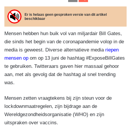
c
k
e
at
m
el
e
e
gr
s
ail
e
Er is helaas geen gesproken versie van dit artikel
beschikbaar
b
dI
a
A
n
o
n
m
p
Mensen hebben hun buik vol van miljardair Bill Gates,
o
p
die sinds het begin van de coronapandemie volop in de
k
media is geweest. Diverse alternatieve media
riepen
mensen op
om op 13 juni de hashtag #ExposeBillGates
te gebruiken. Twitteraars gaven hier massaal gehoor
aan, met als gevolg dat de hashtag al snel trending
was.
Mensen zetten vraagtekens bij zijn steun voor de
lockdownmaatregelen, zijn bijdrage aan de
Wereldgezondheidsorganisatie (WHO) en zijn
uitspraken over vaccins.