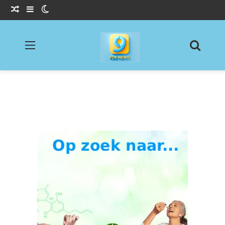
Willekeurig Artikel
Sidebar
Switch skin
Menu
Zoeke