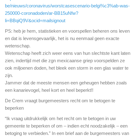
be/nieuws/coronavirus/worstcasescenario-belgi%c3%ab-was-
250000-coronadoden/ar-BB15uNfw?
li=BBqiQ9V&ocid=mailsignout
PS: heb je hem, statistieken en voorspellen beheren ons leven
en dat is levensgevaarlijk, het is nu eenmaal geen exacte
wetenschap.
Wetenschap heeft zich weer eens van hun slechtste kant laten
zien, indertijd met die zgn mexicaanse griep voorspelden ze
ook miljoenen doden, het bleek een storm in een glas water te
zijn.
Jammer dat de meeste mensen een geheugen hebben zoals
een kanarievogel, heel kort en heel beperkt!!
De Crem vraagt burgemeesters recht om te betogen te
beperken
“Ik vraag uitdrukkelijk om het recht om te betogen in uw
gemeente te beperken of om – indien echt noodzakelijk – een
betoging te verbieden.” In een brief aan de burgemeesters van