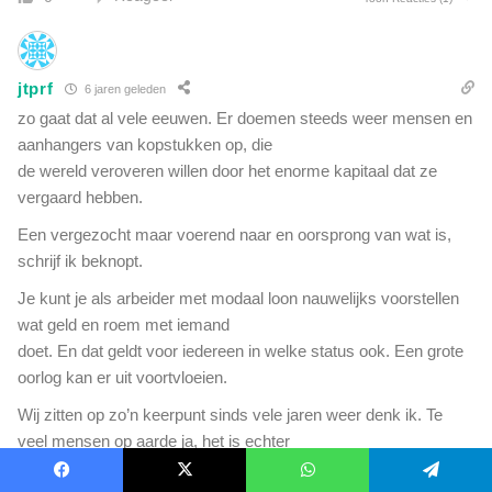
jtprf
6 jaren geleden
zo gaat dat al vele eeuwen. Er doemen steeds weer mensen en
aanhangers van kopstukken op, die
de wereld veroveren willen door het enorme kapitaal dat ze
vergaard hebben.
Een vergezocht maar voerend naar en oorsprong van wat is,
schrijf ik beknopt.
Je kunt je als arbeider met modaal loon nauwelijks voorstellen
wat geld en roem met iemand
doet. En dat geldt voor iedereen in welke status ook. Een grote
oorlog kan er uit voortvloeien.
Wij zitten op zo’n keerpunt sinds vele jaren weer denk ik. Te
veel mensen op aarde ja, het is echter
niet aan een B Gates om dat te reduceren, zo zou je denken.
Facebook
X
WhatsApp
Telegram