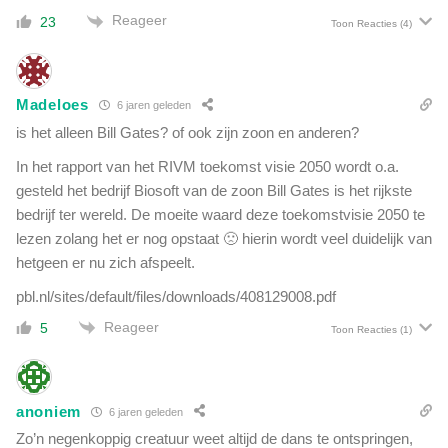
t
Reageer
23
Toon Reacties
(4)
w
e
t
,
Madeloes
6 jaren geleden
m
is het alleen Bill Gates? of ook zijn zoon en anderen?
a
a
In het rapport van het RIVM toekomst visie 2050 wordt o.a.
r
gesteld het bedrijf Biosoft van de zoon Bill Gates is het rijkste
n
bedrijf ter wereld. De moeite waard deze toekomstvisie 2050 te
o
lezen zolang het er nog opstaat 🙁 hierin wordt veel duidelijk van
o
hetgeen er nu zich afspeelt.
i
t
pbl.nl/sites/default/files/downloads/408129008.pdf
d
Reageer
5
e
Toon Reacties
(1)
g
r
o
anoniem
n
6 jaren geleden
d
Zo’n negenkoppig creatuur weet altijd de dans te ontspringen,