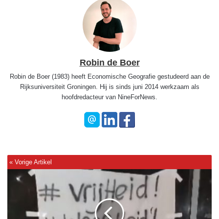
Robin de Boer
Robin de Boer (1983) heeft Economische Geografie gestudeerd aan de
Rijksuniversiteit Groningen. Hij is sinds juni 2014 werkzaam als
hoofdredacteur van NineForNews.
F
r
i
e
s