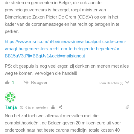
de steden en gemeenten in België, die ook aan de
provinciegouverneurs is bezorgd, roept minister van
Binnenlandse Zaken Pieter De Crem (CD&V) op om in het
kader van de coronamaatregelen het recht op betogen in te
perken.
https://www.msn.com/nl-be/nieuws/newslocalpolitics/de-crem-
vraagt-burgemeesters-recht-om-te-betogen-te-beperken/ar-
BB15uV3d?li=BBqiJv1&ocid=mailsignout
PS: dit gespuis is nog veel erger, zij denken en menen met alles
weg te komen, vervolgen die handel!!
Reageer
1
Toon Reacties
(2)
Tanja
6 jaren geleden
Nou het zal toch wel allemaal meevallen met die
complottheorieën , de Belgen geven 20 miljoen euro uit voor
onderzoek naar het beste carona medicijn, totale kosten 40