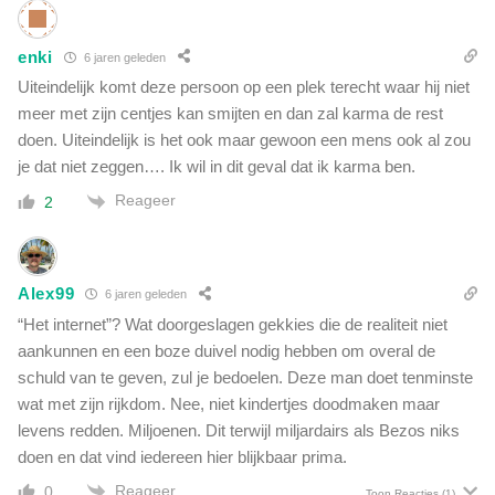
enki
6 jaren geleden
Uiteindelijk komt deze persoon op een plek terecht waar hij niet
meer met zijn centjes kan smijten en dan zal karma de rest
doen. Uiteindelijk is het ook maar gewoon een mens ook al zou
je dat niet zeggen…. Ik wil in dit geval dat ik karma ben.
Reageer
2
Alex99
6 jaren geleden
“Het internet”? Wat doorgeslagen gekkies die de realiteit niet
aankunnen en een boze duivel nodig hebben om overal de
schuld van te geven, zul je bedoelen. Deze man doet tenminste
wat met zijn rijkdom. Nee, niet kindertjes doodmaken maar
levens redden. Miljoenen. Dit terwijl miljardairs als Bezos niks
doen en dat vind iedereen hier blijkbaar prima.
Reageer
0
Toon Reacties
(1)