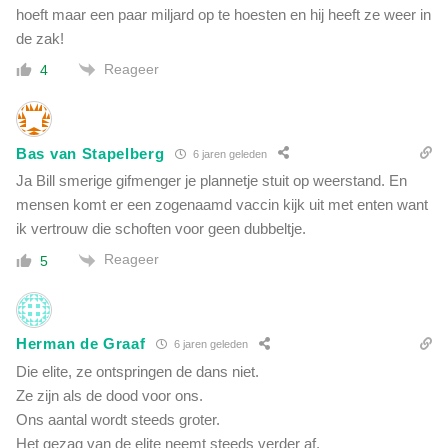
w
hoeft maar een paar miljard op te hoesten en hij heeft ze weer in
e
de zak!
t
Reageer
'
4
Bas van Stapelberg
6 jaren geleden
Ja Bill smerige gifmenger je plannetje stuit op weerstand. En
mensen komt er een zogenaamd vaccin kijk uit met enten want
ik vertrouw die schoften voor geen dubbeltje.
Reageer
5
Herman de Graaf
6 jaren geleden
Die elite, ze ontspringen de dans niet.
Ze zijn als de dood voor ons.
Ons aantal wordt steeds groter.
Het gezag van de elite neemt steeds verder af.