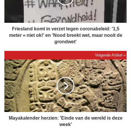
l
a
n
d
k
Friesland komt in verzet tegen coronabeleid: '1,5
o
meter = niet ok!' en 'Nood breekt wet, maar nooit de
m
grondwet'
t
i
n
M
v
a
e
y
r
a
z
k
e
a
t
l
t
e
e
n
g
d
Mayakalender herzien: 'Einde van de wereld is deze
e
e
week'
n
r