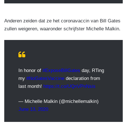
Anderen zeiden dat ze het coronavaccin van Bill Gates
zullen weigeren, waaronder schrijfster Michelle Malkin.
In honor of
#ExposeBillGates
day, RTing
my
#NoGatesVaccine
declaration from
last month!
https://t.co/UQnVPnNsis
— Michelle Malkin (@michellemalkin)
June 13, 2020