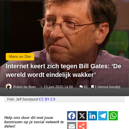
Mens en Dier
Internet keert zich tegen Bill Gates: ‘De
wereld wordt eindelijk wakker’
Robin de Boer
15 juni 2020 14:00
61
1 minuut leestijd
Foto: Jeff Sandquist
CC BY 2.0
F
X
Li
T
W
Help ons door dit met jouw
kennissen op je social netwerk te
a
n
el
h
E
D
delen!