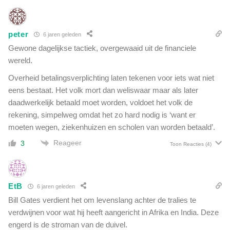
r
=
e
n
l
i
peter
6 jaren geleden
d
e
Gewone dagelijkse tactiek, overgewaaid uit de financiele
i
t
s
wereld.
o
d
k
Overheid betalingsverplichting laten tekenen voor iets wat niet
e
!
eens bestaat. Het volk mort dan weliswaar maar als later
z
'
daadwerkelijk betaald moet worden, voldoet het volk de
e
e
w
rekening, simpelweg omdat het zo hard nodig is ‘want er
n
e
moeten wegen, ziekenhuizen en scholen van worden betaald’.
'
e
N
Reageer
3
Toon Reacties
(4)
k
o
'
o
d
b
EtB
6 jaren geleden
r
Bill Gates verdient het om levenslang achter de tralies te
e
verdwijnen voor wat hij heeft aangericht in Afrika en India. Deze
e
engerd is de stroman van de duivel.
k