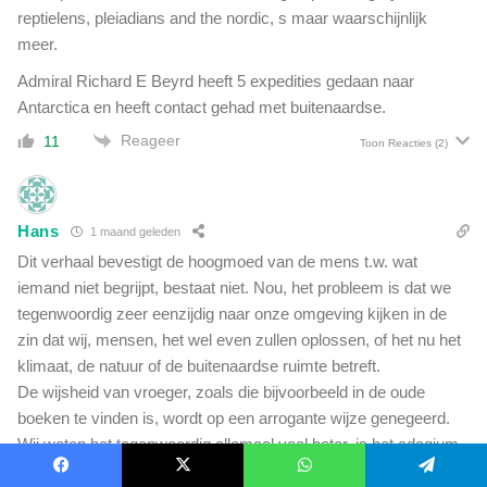
reptielens, pleiadians and the nordic, s maar waarschijnlijk
meer.
Admiral Richard E Beyrd heeft 5 expedities gedaan naar
Antarctica en heeft contact gehad met buitenaardse.
Reageer
11
Toon Reacties
(2)
Hans
1 maand geleden
Dit verhaal bevestigt de hoogmoed van de mens t.w. wat
iemand niet begrijpt, bestaat niet. Nou, het probleem is dat we
tegenwoordig zeer eenzijdig naar onze omgeving kijken in de
zin dat wij, mensen, het wel even zullen oplossen, of het nu het
klimaat, de natuur of de buitenaardse ruimte betreft.
De wijsheid van vroeger, zoals die bijvoorbeeld in de oude
boeken te vinden is, wordt op een arrogante wijze genegeerd.
Wij weten het tegenwoordig allemaal veel beter, is het adagium.
Het is een manier van denken die, zoals de geschiedenis leert,
Facebook
X
WhatsApp
Telegram