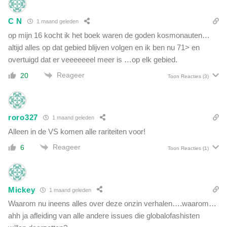
w
c
i
h
C N
1 maand geleden
s
a
t
op mijn 16 kocht ik het boek waren de goden kosmonauten…
p
d
altijd alles op dat gebied blijven volgen en ik ben nu 71> en
v
e
overtuigd dat er veeeeeeel meer is …op elk gebied.
e
o
r
Reageer
20
v
Toon Reacties
(3)
o
e
o
r
r
h
z
roro327
e
1 maand geleden
a
i
Alleen in de VS komen alle rariteiten voor!
a
d
k
Reageer
6
Toon Reacties
(1)
o
t
v
e
e
o
r
v
Mickey
1 maand geleden
e
e
Waarom nu ineens alles over deze onzin verhalen….waarom…
n
r
e
ahh ja afleiding van alle andere issues die globalofashisten
s
r