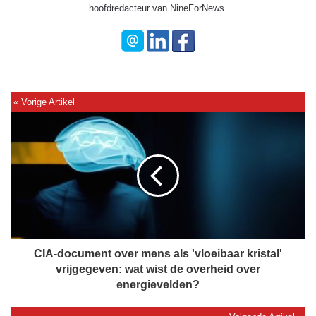
hoofdredacteur van NineForNews.
C
I
A
-
d
o
c
u
m
e
CIA-document over mens als 'vloeibaar kristal'
n
vrijgegeven: wat wist de overheid over
t
energievelden?
o
v