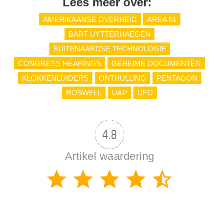
Lees meer over:
AMERIKAANSE OVERHEID
AREA 51
BART UYTTERHAEGEN
BUITENAARDSE TECHNOLOGIE
CONGRESS HEARINGS
GEHEIME DOCUMENTEN
KLOKKENLUIDERS
ONTHULLING
PENTAGON
ROSWELL
UAP
UFO
4.8
Artikel waardering