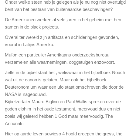
Onder welke steen heb je gelegen als je nu nog niet overtuigd
m
bent van het bestaan van buitenaardse beschavingen?
i
l
De Amerikanen werken al vele jaren in het geheim met hen
j
samen in de black projects.
o
Overal ter wereld zijn artifacts en schilderingen gevonden,
e
vooral in Latijns Amerika.
n
Mufon een particulier Amerikaans onderzoeksbureau
verzamelen alle waarnemingen, ooggetuigen enzovoort.
Zelfs in de bijbel staat het , weliswaar in het bijbelboek Noach
wat uit de canon is gelaten. Maar ook het bijbelboek
Deuteronomium waar een ufo staat omschreven die door de
NASA is nagebouwd.
Bijbelvertaler Mauro Biglino en Paul Wallis spreken over de
goden elohim in het oude testament, meervoud dus en niet
zoals wij geleerd hebben 1 God maar meervoudig. The
Annunaki.
Hier op aarde leven sowieso 4 hoofd groepen the greys, the