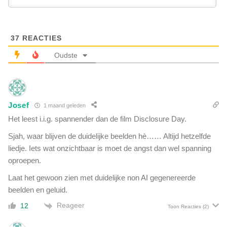
i
g
s
e
t
r
a
37
REACTIES
e
l
g
Oudste
'
e
v
n
r
v
i
a
j
Josef
l
1 maand geleden
g
,
Het leest i.i.g. spannender dan de film Disclosure Day.
e
m
g
Sjah, waar blijven de duidelijke beelden hè…… Altijd hetzelfde
a
e
liedje. Iets wat onzichtbaar is moet de angst dan wel spanning
a
v
r
oproepen.
e
w
n
Laat het gewoon zien met duidelijke non AI gegenereerde
a
:
beelden en geluid.
t
w
e
Reageer
12
a
Toon Reacties
(2)
r
t
s