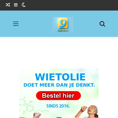
Willekeurig Artikel
Sidebar
Switch skin
Menu
Zoeke