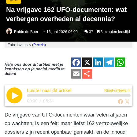
Na vrijgave 162 UFO-documenten: wat
verbergen overheden al decennia?
Robin de Boer
16 juni 2026 06:00
37
3 minuten leestijd
Foto: kwnos Iv (
Pexels
)
F
X
Li
T
W
Help ons door dit artikel met je
kennissen op je social media te
a
n
el
h
E
D
delen!
c
k
e
at
m
el
e
e
gr
s
Luister naar dit artikel
ail
e
NineForNews.nl
b
dI
a
A
n
00:00
/
05:34
o
n
m
p
De vrijgave van UFO-documenten waar velen al jaren
o
p
op wachtten, is een feit: maar liefst 162 vertrouwelijke
k
dossiers zijn recent openbaar gemaakt, en de inhoud