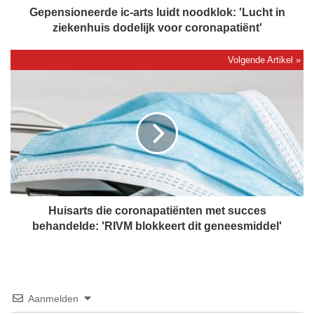
e
Gepensioneerde ic-arts luidt noodklok: 'Lucht in
e
ziekenhuis dodelijk voor coronapatiënt'
r
d
e
H
i
u
c
i
-
s
a
a
r
r
t
t
s
s
l
d
u
i
Huisarts die coronapatiënten met succes
i
e
behandelde: 'RIVM blokkeert dit geneesmiddel'
d
c
t
o
n
r
o
o
o
n
Aanmelden
d
a