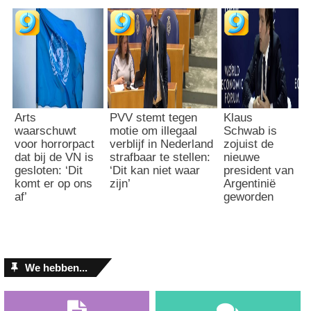
Arts
PVV stemt tegen
Klaus
waarschuwt
motie om illegaal
Schwab is
voor horrorpact
verblijf in Nederland
zojuist de
dat bij de VN is
strafbaar te stellen:
nieuwe
gesloten: ‘Dit
‘Dit kan niet waar
president van
komt er op ons
zijn’
Argentinië
af’
geworden
We hebben...