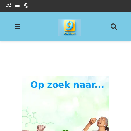
Willekeurig Artikel
Sidebar
Switch skin
Menu
Zoeke