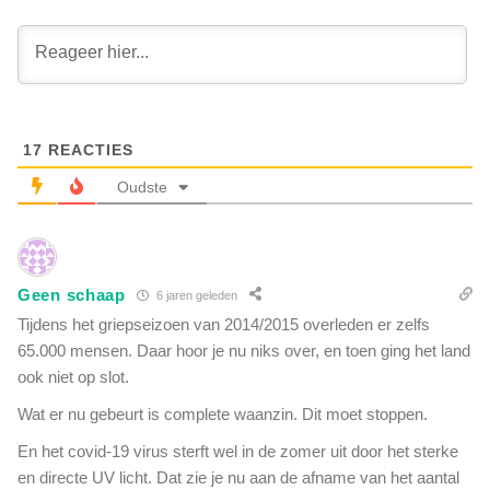
k
p
l
a
o
t
k
i
:
ë
'
n
L
17
REACTIES
t
u
e
Oudste
c
n
h
m
t
e
i
t
n
Geen schaap
6 jaren geleden
s
z
u
Tijdens het griepseizoen van 2014/2015 overleden er zelfs
i
c
65.000 mensen. Daar hoor je nu niks over, en toen ging het land
e
c
ook niet op slot.
k
e
e
s
Wat er nu gebeurt is complete waanzin. Dit moet stoppen.
n
b
h
En het covid-19 virus sterft wel in de zomer uit door het sterke
e
u
en directe UV licht. Dat zie je nu aan de afname van het aantal
h