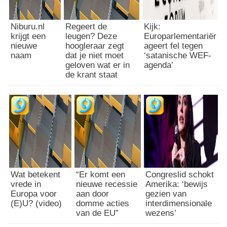
Niburu.nl
Regeert de
Kijk:
krijgt een
leugen? Deze
Europarlementariër
nieuwe
hoogleraar zegt
ageert fel tegen
naam
dat je niet moet
‘satanische WEF-
geloven wat er in
agenda’
de krant staat
Wat betekent
“Er komt een
Congreslid schokt
vrede in
nieuwe recessie
Amerika: ‘bewijs
Europa voor
aan door
gezien van
(E)U? (video)
domme acties
interdimensionale
van de EU”
wezens’