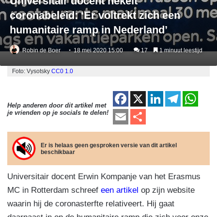
Universitair docent hekelt
coronabeleid: ‘Er voltrekt zich een
humanitaire ramp in Nederland’
Robin de Boer
18 mei 2020 15:00
17
1 minuut leestijd
Foto: Vysotsky
CC0 1.0
F
X
Li
T
W
Help anderen door dit artikel met
a
n
el
h
E
D
je vrienden op je socials te delen!
c
k
e
at
m
el
e
e
gr
s
ail
e
Er is helaas geen gesproken versie van dit artikel
beschikbaar
b
dI
a
A
n
o
n
m
p
Universitair docent Erwin Kompanje van het Erasmus
o
p
MC in Rotterdam schreef
een artikel
op zijn website
k
waarin hij de coronasterfte relativeert. Hij gaat