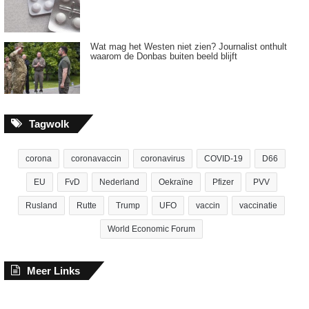
Wat mag het Westen niet zien? Journalist onthult
waarom de Donbas buiten beeld blijft
Tagwolk
corona
coronavaccin
coronavirus
COVID-19
D66
EU
FvD
Nederland
Oekraïne
Pfizer
PVV
Rusland
Rutte
Trump
UFO
vaccin
vaccinatie
World Economic Forum
Meer Links