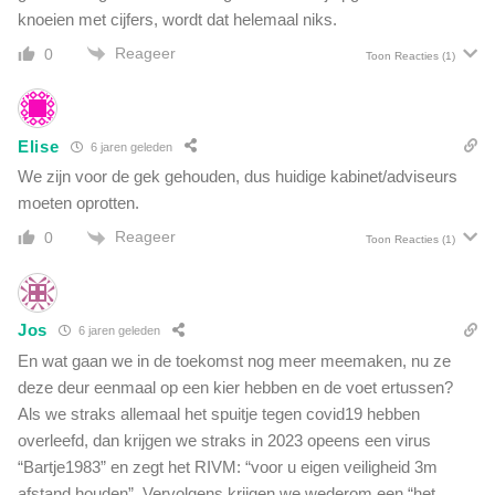
t
knoeien met cijfers, wordt dat helemaal niks.
t
d
i
Reageer
i
0
Toon Reacties
(1)
ë
t
n
g
t
e
'
Elise
n
6 jaren geleden
e
We zijn voor de gek gehouden, dus huidige kabinet/adviseurs
e
moeten oprotten.
s
Reageer
0
m
Toon Reacties
(1)
i
d
d
Jos
e
6 jaren geleden
l
En wat gaan we in de toekomst nog meer meemaken, nu ze
'
deze deur eenmaal op een kier hebben en de voet ertussen?
Als we straks allemaal het spuitje tegen covid19 hebben
overleefd, dan krijgen we straks in 2023 opeens een virus
“Bartje1983” en zegt het RIVM: “voor u eigen veiligheid 3m
afstand houden”. Vervolgens krijgen we wederom een “het