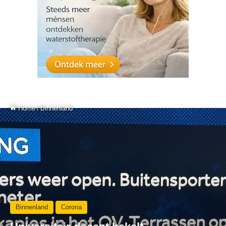
Home
/
Binnenland
Binnenland
Corona