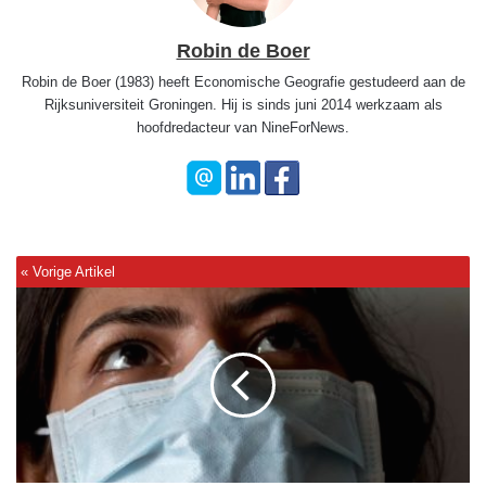
Robin de Boer
Robin de Boer (1983) heeft Economische Geografie gestudeerd aan de
Rijksuniversiteit Groningen. Hij is sinds juni 2014 werkzaam als
hoofdredacteur van NineForNews.
G
e
p
e
n
s
i
o
n