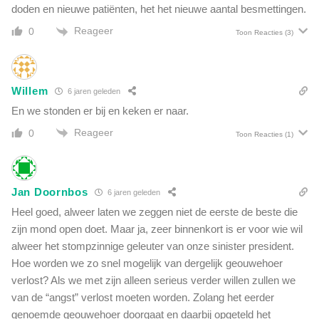
i
doden en nieuwe patiënten, het het nieuwe aantal besmettingen.
a
s
n
Reageer
0
d
Toon Reacties
(3)
d
o
e
d
l
e
d
Willem
l
6 jaren geleden
e
i
En we stonden er bij en keken er naar.
:
j
'
Reageer
0
Toon Reacties
(1)
k
R
v
I
o
V
o
M
Jan Doornbos
6 jaren geleden
r
b
Heel goed, alweer laten we zeggen niet de eerste de beste die
c
l
o
zijn mond open doet. Maar ja, zeer binnenkort is er voor wie wil
o
r
alweer het stompzinnige geleuter van onze sinister president.
k
o
Hoe worden we zo snel mogelijk van dergelijk geouwehoer
k
n
e
verlost? Als we met zijn alleen serieus verder willen zullen we
a
e
van de “angst” verlost moeten worden. Zolang het eerder
p
r
genoemde geouwehoer doorgaat en daarbij opgeteld het
a