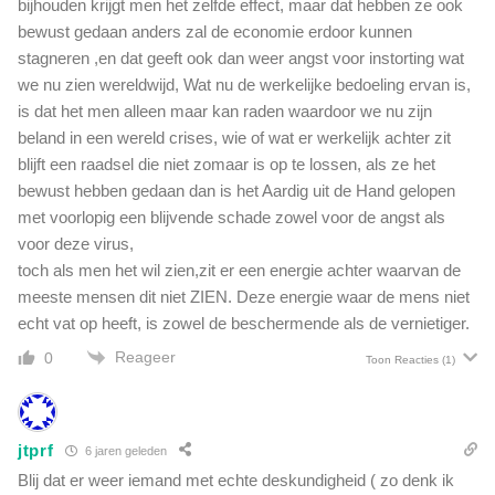
bijhouden krijgt men het zelfde effect, maar dat hebben ze ook
bewust gedaan anders zal de economie erdoor kunnen
stagneren ,en dat geeft ook dan weer angst voor instorting wat
we nu zien wereldwijd, Wat nu de werkelijke bedoeling ervan is,
is dat het men alleen maar kan raden waardoor we nu zijn
beland in een wereld crises, wie of wat er werkelijk achter zit
blijft een raadsel die niet zomaar is op te lossen, als ze het
bewust hebben gedaan dan is het Aardig uit de Hand gelopen
met voorlopig een blijvende schade zowel voor de angst als
voor deze virus,
toch als men het wil zien,zit er een energie achter waarvan de
meeste mensen dit niet ZIEN. Deze energie waar de mens niet
echt vat op heeft, is zowel de beschermende als de vernietiger.
Reageer
0
Toon Reacties
(1)
jtprf
6 jaren geleden
Blij dat er weer iemand met echte deskundigheid ( zo denk ik