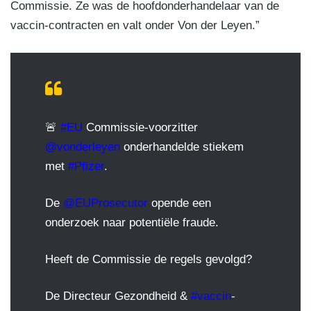
Commissie. Ze was de hoofdonderhandelaar van de
vaccin-contracten en valt onder Von der Leyen.”
🚨
#EU
Commissie-voorzitter
@vonderleyen
onderhandelde stiekem
met
#Pfizer
.
De
@EUProsecutor
opende een
onderzoek naar potentiële fraude.
Heeft de Commissie de regels gevolgd?
De Directeur Gezondheid &
#vaccin
-