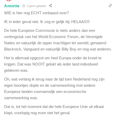
a
n
Annette
3 jaren geleden
n
'
t
WIE is hier nog ECHT verbaasd over?
w
IK in ieder geval niet. Ik zeg er gelijk bij: HELAAS!!!
o
o
De hele Europese Commissie is niets anders dan een
r
verlengstuk van het World Economic Forum, de Verenigde
d
Naties en natuurlijk de opper machtigen ter wereld, genaamd
e
Blackrock, Vanguard en natuurlijk Billy Boy en nog wat anderen.
l
i
Het is allemaal opgezet om heel Europa onder de knoet te
j
krijgen. Dat was NOOIT gelukt als ieder land individueel
k
gebleven was.
v
o
Oh, wat verlang ik terug naar de tijd toen Nederland nog zijn
o
eigen boontjes dopte en de samenwerking met andere
r
Europese landen voornamelijk een economische
c
samenwerking was.
o
r
Dat is, tot het moment dat die hele Europese Unie uit elkaar
o
klapt, voorlopig nog even niet het geval.
n