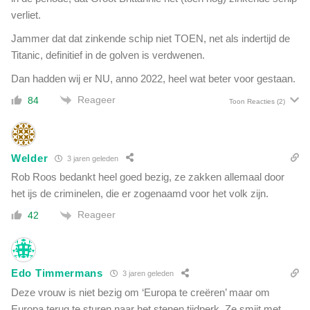
verliet.
Jammer dat dat zinkende schip niet TOEN, net als indertijd de
Titanic, definitief in de golven is verdwenen.
Dan hadden wij er NU, anno 2022, heel wat beter voor gestaan.
Reageer
84
Toon Reacties
(2)
Welder
3 jaren geleden
Rob Roos bedankt heel goed bezig, ze zakken allemaal door
het ijs de criminelen, die er zogenaamd voor het volk zijn.
Reageer
42
Edo Timmermans
3 jaren geleden
Deze vrouw is niet bezig om ‘Europa te creëren’ maar om
Europa terug te sturen naar het stenen tijdperk. Ze smijt met