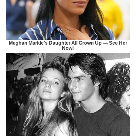
Meghan Markle's Daughter All Grown Up — See Her
Now!