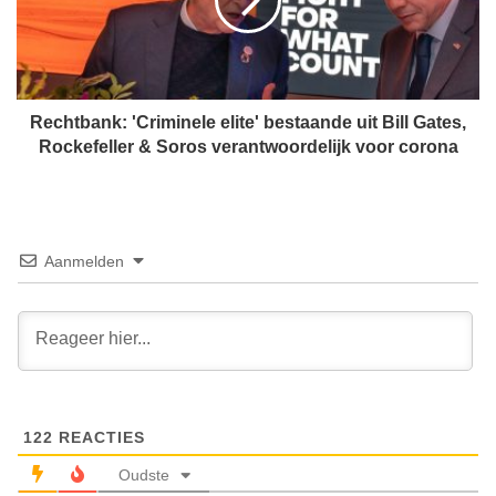
t
v
b
e
a
r
n
e
k
e
:
Rechtbank: 'Criminele elite' bestaande uit Bill Gates,
m
'
Rockefeller & Soros verantwoordelijk voor corona
h
C
e
r
e
i
f
m
t
i
Aanmelden
g
n
e
e
e
l
n
e
c
e
o
l
r
i
o
122
REACTIES
t
n
e
Oudste
a
'