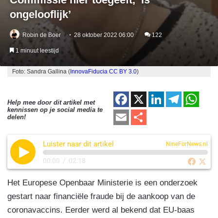
ongelooflijk’
Robin de Boer
28 oktober 2022 06:00
122
1 minuut leestijd
Foto: Sandra Gallina (
InnovaFiducia
CC BY 3.0
)
F
X
Li
T
W
Help mee door dit artikel met
kennissen op je social media te
a
n
el
h
E
D
delen!
c
k
e
at
m
el
e
e
gr
s
Luister naar dit artikel
ail
e
NineForNews.nl
b
dI
a
A
n
00:00
/
02:18
o
n
m
p
Het Europese Openbaar Ministerie is een onderzoek
o
p
gestart naar financiële fraude bij de aankoop van de
k
coronavaccins. Eerder werd al bekend dat EU-baas