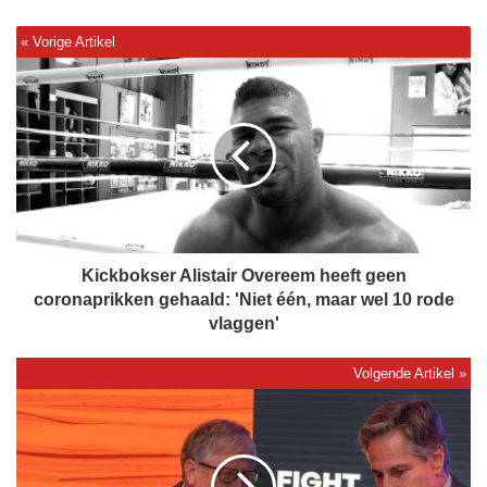
K
i
c
k
b
o
k
s
e
r
Kickbokser Alistair Overeem heeft geen
A
coronaprikken gehaald: 'Niet één, maar wel 10 rode
l
vlaggen'
i
s
t
R
a
e
i
c
r
h
O