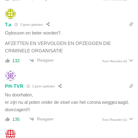
é
,
n
R
,
o
m
c
T.a
3 jaren geleden
a
k
a
Oplossen en beter worden?.
e
r
f
AFZETTEN EN VERVOLGEN EN OPZEGGEN DIE
w
e
CRIMINELE ORGANISATIE
e
l
l
Reageer
132
Toon Reacties
(4)
l
1
e
0
r
r
&
o
PH-TVR
3 jaren geleden
S
d
o
Nu doorhalen,
e
r
er zijn nu al poten onder de stoel van het corona weggezaagd,
v
o
doorzagen!!!
l
s
a
Reageer
135
v
Toon Reacties
(1)
g
e
g
r
e