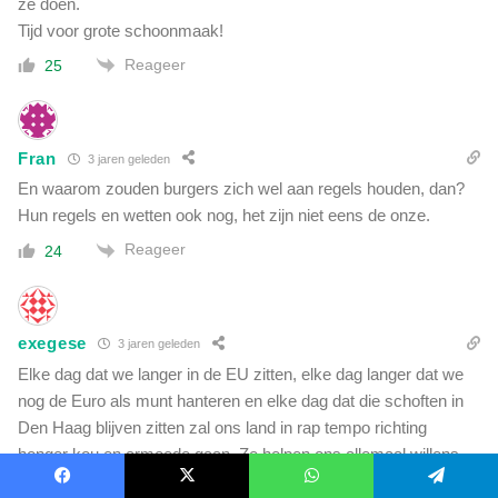
ze doen.
Tijd voor grote schoonmaak!
Reageer
25
Fran
3 jaren geleden
En waarom zouden burgers zich wel aan regels houden, dan?
Hun regels en wetten ook nog, het zijn niet eens de onze.
Reageer
24
exegese
3 jaren geleden
Elke dag dat we langer in de EU zitten, elke dag langer dat we
nog de Euro als munt hanteren en elke dag dat die schoften in
Den Haag blijven zitten zal ons land in rap tempo richting
honger kou en armoede gaan. Ze helpen ons allemaal willens
en wetens naar de gallemiezen.
Facebook
X
WhatsApp
Telegram