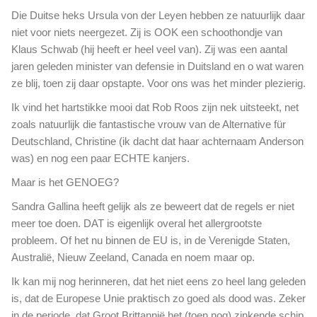
a
Die Duitse heks Ursula von der Leyen hebben ze natuurlijk daar
niet voor niets neergezet. Zij is OOK een schoothondje van
Klaus Schwab (hij heeft er heel veel van). Zij was een aantal
jaren geleden minister van defensie in Duitsland en o wat waren
ze blij, toen zij daar opstapte. Voor ons was het minder plezierig.
Ik vind het hartstikke mooi dat Rob Roos zijn nek uitsteekt, net
zoals natuurlijk die fantastische vrouw van de Alternative für
Deutschland, Christine (ik dacht dat haar achternaam Anderson
was) en nog een paar ECHTE kanjers.
Maar is het GENOEG?
Sandra Gallina heeft gelijk als ze beweert dat de regels er niet
meer toe doen. DAT is eigenlijk overal het allergrootste
probleem. Of het nu binnen de EU is, in de Verenigde Staten,
Australië, Nieuw Zeeland, Canada en noem maar op.
Ik kan mij nog herinneren, dat het niet eens zo heel lang geleden
is, dat de Europese Unie praktisch zo goed als dood was. Zeker
in de periode, dat Groot Brittannië het (toen nog) zinkende schip