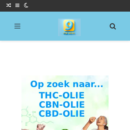
Willekeurig Artikel
Sidebar
Switch skin
Menu
Zoeke