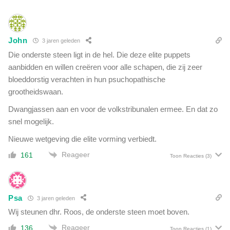
p
b
r
e
i
s
k
John
3 jaren geleden
t
k
a
Die onderste steen ligt in de hel. Die deze elite puppets
e
a
aanbidden en willen creëren voor alle schapen, die zij zeer
n
n
bloeddorstig verachten in hun psuchopathische
g
d
e
grootheidswaan.
e
h
u
Dwangjassen aan en voor de volkstribunalen ermee. En dat zo
a
i
snel mogelijk.
a
t
l
Nieuwe wetgeving die elite vorming verbiedt.
B
d
i
Reageer
:
161
Toon Reacties
(3)
l
'
l
N
G
i
a
Psa
e
3 jaren geleden
t
t
Wij steunen dhr. Roos, de onderste steen moet boven.
e
é
s
Reageer
136
Toon Reacties
(1)