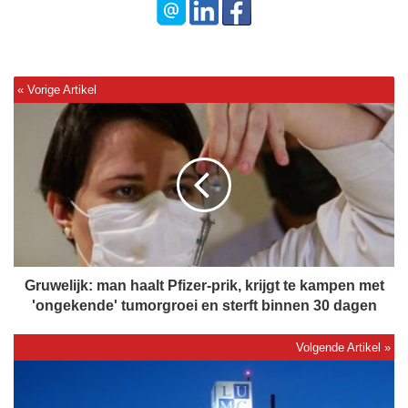
G
r
u
w
e
l
i
j
k
:
Gruwelijk: man haalt Pfizer-prik, krijgt te kampen met
m
'ongekende' tumorgroei en sterft binnen 30 dagen
a
n
h
M
a
a
a