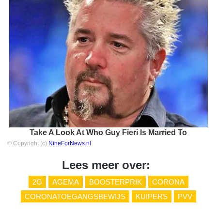
Take A Look At Who Guy Fieri Is Married To
© Copyright (c)
NineForNews.nl
Lees meer over:
2G
AGEMA
BOOSTERPRIK
CORONA
CORONATOEGANGSBEWIJS
KUIPERS
PVV