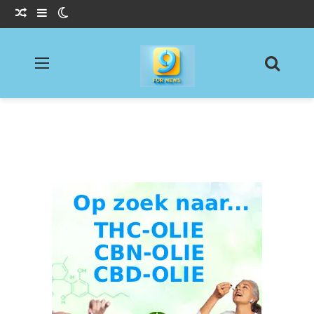
Willekeurig Artikel
Sidebar
Switch skin
Menu
Zoeke