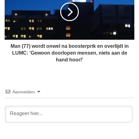
n
l
(
t
7
P
7
f
)
i
w
z
o
e
r
Man (77) wordt onwel na boosterprik en overlijdt in
r
d
LUMC: 'Gewoon doorlopen mensen, niets aan de
-
t
hand hoor!'
p
o
r
n
i
w
k
e
,
l
Aanmelden
k
n
r
a
i
b
j
o
g
o
t
s
t
t