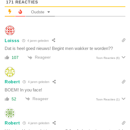
e
171
REACTIES
e
k
r
Oudste
a
p
m
r
p
i
e
k
n
Loisss
e
4 jaren geleden
m
n
Dat is heel goed nieuws! Begint men wakker te worden??
e
o
t
Reageer
107
Toon Reacties
(6)
v
'
e
o
r
n
l
g
Robert
4 jaren geleden
i
e
BOEM! In you face!
j
k
d
Reageer
52
e
Toon Reacties
(1)
t
n
i
d
n
e
L
Robert
'
4 jaren geleden
U
t