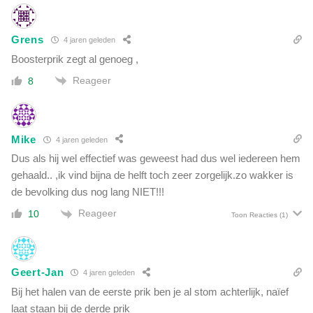
Grens
4 jaren geleden
Boosterprik zegt al genoeg ,
Reageer
8
Mike
4 jaren geleden
Dus als hij wel effectief was geweest had dus wel iedereen hem
gehaald.. ,ik vind bijna de helft toch zeer zorgelijk.zo wakker is
de bevolking dus nog lang NIET!!!
Reageer
10
Toon Reacties
(1)
Geert-Jan
4 jaren geleden
Bij het halen van de eerste prik ben je al stom achterlijk, naïef
laat staan bij de derde prik