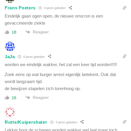
n
e
s
Frans Peeters
4 jaren geleden
n
e
Eindelijk gaan ogen open, de nieuwe omicron is een
3
n
0
gevaccineerde ziekte
,
d
n
Reageer
18
a
i
g
e
e
t
n
s
JaJa
4 jaren geleden
a
worden we eindelijk wakker, het zal een keer tijd worden!!!!!
a
n
Zoek eens op wat burger arrest eigenlijk betekent. Ook dat
d
wordt langzaam tijd.
e
de bewijzen stapelen zich torenhoog op.
h
Reageer
16
a
n
d
h
Rutte/Kuipershater
4 jaren geleden
o
o
Lekker hoor de schapen worden wakker wel laat maar toch