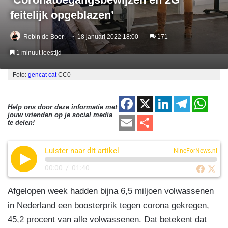
feitelijk opgeblazen’
Robin de Boer
18 januari 2022 18:00
171
1 minuut leestijd
Foto:
gencat cat
CC0
F
X
Li
T
W
Help ons door deze informatie met
jouw vrienden op je social media
a
n
el
h
E
D
te delen!
c
k
e
at
m
el
e
e
gr
s
Luister naar dit artikel
ail
e
NineForNews.nl
b
dI
a
A
n
00:00
/
01:40
o
n
m
p
Afgelopen week hadden bijna 6,5 miljoen volwassenen
o
p
in Nederland een boosterprik tegen corona gekregen,
k
45,2 procent van alle volwassenen. Dat betekent dat