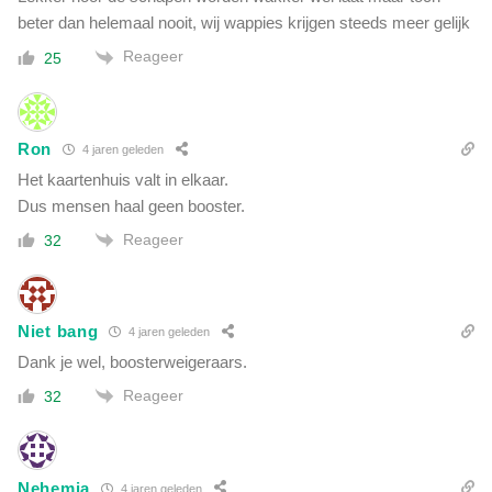
r
beter dan helemaal nooit, wij wappies krijgen steeds meer gelijk
!
Reageer
25
'
Ron
4 jaren geleden
Het kaartenhuis valt in elkaar.
Dus mensen haal geen booster.
Reageer
32
Niet bang
4 jaren geleden
Dank je wel, boosterweigeraars.
Reageer
32
Nehemia
4 jaren geleden