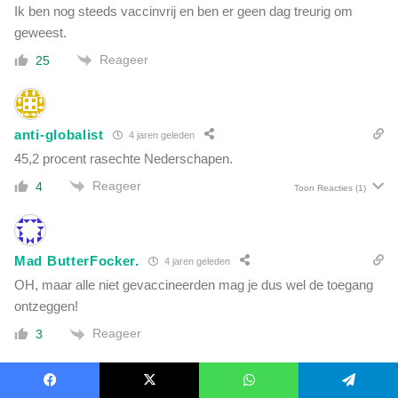
Ik ben nog steeds vaccinvrij en ben er geen dag treurig om
geweest.
Reageer
25
anti-globalist
4 jaren geleden
45,2 procent rasechte Nederschapen.
Reageer
4
Toon Reacties
(1)
Mad ButterFocker.
4 jaren geleden
OH, maar alle niet gevaccineerden mag je dus wel de toegang
ontzeggen!
Reageer
3
Facebook
X
WhatsApp
Telegram