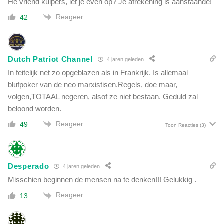
Hé vriend kuipers, let je even op? Je afrekening is aanstaande!
M
u
C
Reageer
42
m
:
o
'
r
G
g
e
Dutch Patriot Channel
4 jaren geleden
r
w
In feitelijk net zo opgeblazen als in Frankrijk. Is allemaal
o
o
e
blufpoker van de neo marxistisen.Regels, doe maar,
o
i
volgen,TOTAAL negeren, alsof ze niet bestaan. Geduld zal
n
e
beloond worden.
d
n
o
Reageer
49
s
Toon Reacties
(3)
o
t
r
e
l
r
o
Desperado
f
4 jaren geleden
p
t
Misschien beginnen de mensen na te denken!!! Gelukkig .
e
b
n
Reageer
13
i
m
n
e
n