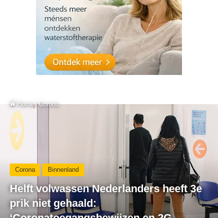
Home
/
Corona
Corona
Binnenland
Helft volwassen Nederlanders heeft 3e
prik niet gehaald:
‘Coronatoegangsbewijzen en 2G