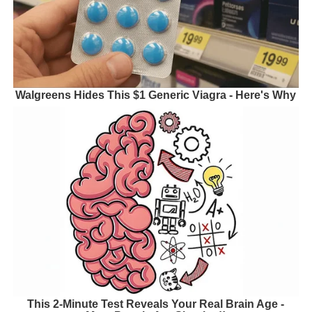
Walgreens Hides This $1 Generic Viagra - Here's Why
This 2-Minute Test Reveals Your Real Brain Age -