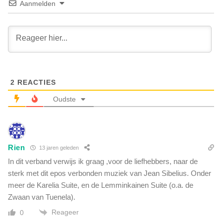
Aanmelden
h
i
s
t
c
e
h
n
i
a
l
a
d
r
s
d
2
REACTIES
C
s
i
Oudste
e
t
n
y
a
o
a
f
r
Rien
13 jaren geleden
L
d
o
In dit verband verwijs ik graag ,voor de liefhebbers, naar de
e
n
sterk met dit epos verbonden muziek van Jean Sibelius. Onder
h
d
meer de Karelia Suite, en de Lemminkainen Suite (o.a. de
e
o
b
Zwaan van Tuenela).
n
b
Reageer
0
e