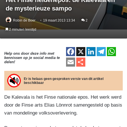
de mysterieuze sampo
Robin de Boer
19 maart 2013 13:34
2
2 minuten leestijd
F
X
Li
T
W
Help ons door deze info met
kennissen op je social media te
a
n
el
h
E
D
delen!
c
k
e
at
m
el
e
e
gr
s
ail
e
Er is helaas geen gesproken versie van dit artikel
beschikbaar
b
dI
a
A
n
o
n
m
p
De Kalevala is het Finse nationale epos. Het werk werd
o
p
door de Finse arts Elias Lönnrot samengesteld op basis
k
van mondelinge volksoverlevering.