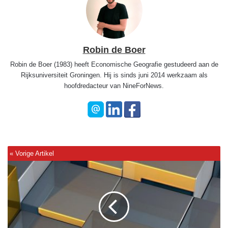
Robin de Boer
Robin de Boer (1983) heeft Economische Geografie gestudeerd aan de
Rijksuniversiteit Groningen. Hij is sinds juni 2014 werkzaam als
hoofdredacteur van NineForNews.
E
e
n
v
i
j