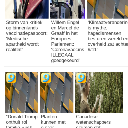
Storm van kritiek
Willem Engel
‘Klimaatveranderin
op binnenlands
en Marcel de
is mythe,
vaccinatiepaspoort:
Graaff in het
hagedismensen
‘Medische
Europees
besturen wereld e
apartheid wordt
Parlement:
overheid zat achte
realiteit’
‘Coronavaccins
9/11’
ILLEGAAL
goedgekeurd’
“Donald Trump
Planten
Canadese
onthult rol
kunnen met
wetenschappers
familie Bush
elkaar
claimen dat