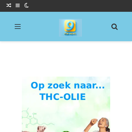
Willekeurig Artikel
Sidebar
Switch skin
Menu
Zoeke