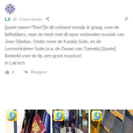
n
b
e
Lil
13 jaren geleden
z
[quote name=”Rien”]In dit verband verwijs ik graag ,voor de
o
liefhebbers, naar de sterk met dit epos verbonden muziek van
c
h
Jean Sibelius. Onder meer de Karelia Suite, en de
t
Lemminkainen Suite (o.a. de Zwaan van Tuenela).[/quote]
Bedankt voor de tip..een groot musicus!
In Lak’ech
Reageer
0