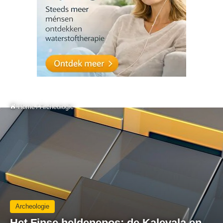
Home
/
Archeologie
Archeologie
Het Finse heldenepos: de Kalevala en