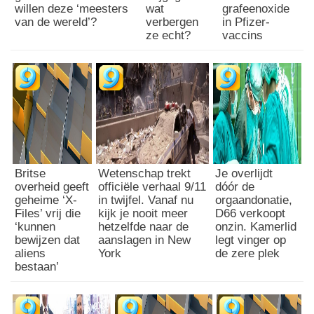
willen deze ‘meesters
wat
grafeenoxide
van de wereld’?
verbergen
in Pfizer-
ze echt?
vaccins
Britse
Wetenschap trekt
Je overlijdt
overheid geeft
officiële verhaal 9/11
dóór de
geheime ‘X-
in twijfel. Vanaf nu
orgaandonatie,
Files’ vrij die
kijk je nooit meer
D66 verkoopt
‘kunnen
hetzelfde naar de
onzin. Kamerlid
bewijzen dat
aanslagen in New
legt vinger op
aliens
York
de zere plek
bestaan’