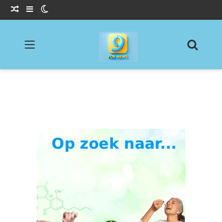
Willekeurig Artikel
Sidebar
Switch skin
Menu
Zoeke