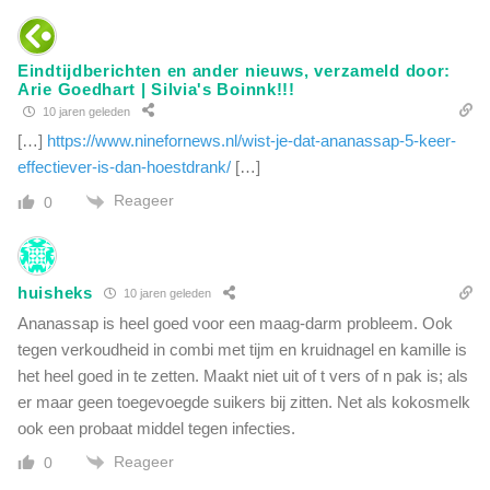
i
j
o
n
n
l
Eindtijdberichten en ander nieuws, verzameld door:
e
e
Arie Goedhart | Silvia's Boinnk!!!
t
u
10 jaren geleden
t
g
[…]
https://www.ninefornews.nl/wist-je-dat-ananassap-5-keer-
e
e
n
effectiever-is-dan-hoestdrank/
[…]
n
d
s
Reageer
0
i
v
e
a
g
n
e
w
huisheks
10 jaren geleden
d
e
Ananassap is heel goed voor een maag-darm probleem. Ook
i
s
tegen verkoudheid in combi met tijm en kruidnagel en kamille is
r
t
i
het heel goed in te zetten. Maakt niet uit of t vers of n pak is; als
e
g
er maar geen toegevoegde suikers bij zitten. Net als kokosmelk
r
e
ook een probaat middel tegen infecties.
s
e
e
Reageer
0
r
m
d