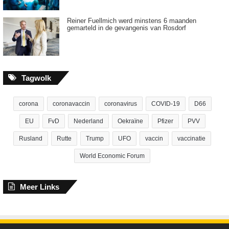
Reiner Fuellmich werd minstens 6 maanden
gemarteld in de gevangenis van Rosdorf
Tagwolk
corona
coronavaccin
coronavirus
COVID-19
D66
EU
FvD
Nederland
Oekraïne
Pfizer
PVV
Rusland
Rutte
Trump
UFO
vaccin
vaccinatie
World Economic Forum
Meer Links