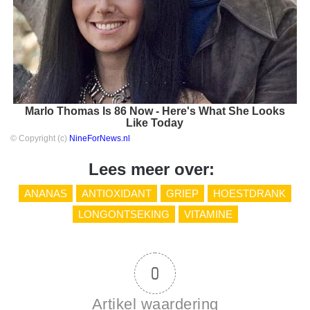
Marlo Thomas Is 86 Now - Here's What She Looks
Like Today
© Copyright (c)
NineForNews.nl
Lees meer over:
ANANAS
ANTIOXIDANT
GRIEP
HOESTDRANK
LONGONTSEKING
VITAMINE
0
Artikel waardering