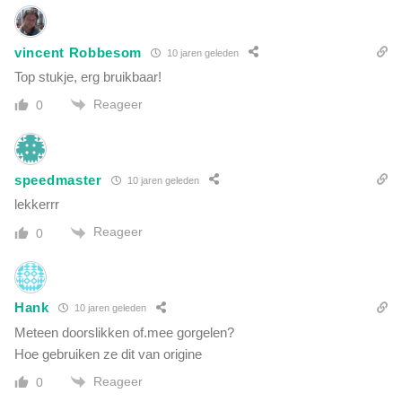
e
w
d
o
i
vincent Robbesom
r
10 jaren geleden
a
d
Top stukje, erg bruikbaar!
b
e
e
Reageer
0
n
u
"
speedmaster
10 jaren geleden
lekkerrr
Reageer
0
Hank
10 jaren geleden
Meteen doorslikken of.mee gorgelen?
Hoe gebruiken ze dit van origine
Reageer
0