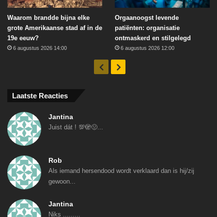
Waarom brandde bijna elke
Orgaanoogst levende
grote Amerikaanse stad af in de
patiënten: organisatie
19e eeuw?
ontmaskerd en stilgelegd
6 augustus 2026 14:00
6 augustus 2026 12:00
Vorige
Volgende
Laatste Reacties
Jantina
Juist dát ! 💯🫣🤢...
Rob
Als iemand hersendood wordt verklaard dan is hij/zij
gewoon...
Jantina
Niks .........