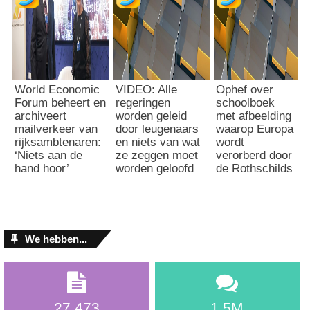
World Economic
VIDEO: Alle
Ophef over
Forum beheert en
regeringen
schoolboek
archiveert
worden geleid
met afbeelding
mailverkeer van
door leugenaars
waarop Europa
rijksambtenaren:
en niets van wat
wordt
‘Niets aan de
ze zeggen moet
verorberd door
hand hoor’
worden geloofd
de Rothschilds
We hebben...
27.473
1.5M