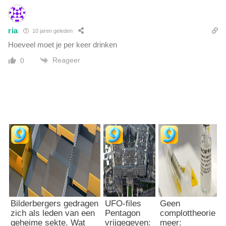
ria
10 jaren geleden
Hoeveel moet je per keer drinken
Reageer
0
Bilderbergers gedragen
UFO-files
Geen
zich als leden van een
Pentagon
complottheorie
geheime sekte. Wat
vrijgegeven:
meer: