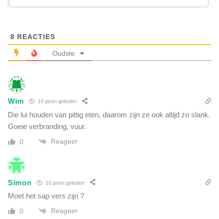
l
a
e
n
i
h
d
8
REACTIES
o
e
r
Oudste
r
e
s
n
z
:
i
E
j
Wim
10 jaren geleden
U
n
-
Die lui houden van pittig eten, daarom zijn ze ook altijd zo slank.
s
i
Goeie verbranding, vuur.
l
n
e
Reageer
0
w
c
o
h
n
t
e
s
Simon
10 jaren geleden
r
m
s
Moet het sap vers zijn ?
a
z
r
Reageer
0
i