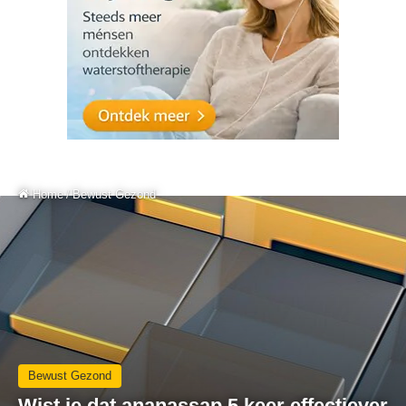
Home
/
Bewust Gezond
Bewust Gezond
Wist je dat ananassap 5 keer effectiever