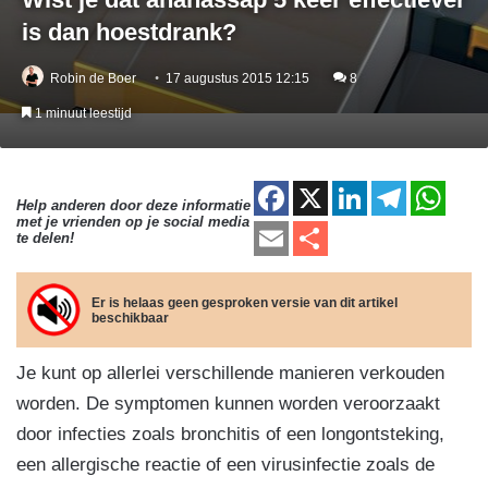
is dan hoestdrank?
Robin de Boer
17 augustus 2015 12:15
8
1 minuut leestijd
F
X
Li
T
W
Help anderen door deze informatie
met je vrienden op je social media
a
n
el
h
E
D
te delen!
c
k
e
at
m
el
e
e
gr
s
ail
e
Er is helaas geen gesproken versie van dit artikel
beschikbaar
b
dI
a
A
n
o
n
m
p
Je kunt op allerlei verschillende manieren verkouden
o
p
worden. De symptomen kunnen worden veroorzaakt
k
door infecties zoals bronchitis of een longontsteking,
een allergische reactie of een virusinfectie zoals de