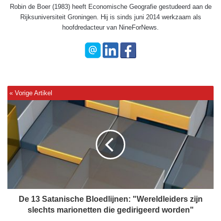
Robin de Boer (1983) heeft Economische Geografie gestudeerd aan de
Rijksuniversiteit Groningen. Hij is sinds juni 2014 werkzaam als
hoofdredacteur van NineForNews.
D
e
1
3
S
a
t
a
n
i
De 13 Satanische Bloedlijnen: "Wereldleiders zijn
s
slechts marionetten die gedirigeerd worden"
c